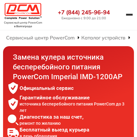
+7 (844) 245-96-94
Ежедневно с 9:00 до 21:00
Сервисный центр PowerCom
в Волгограде
Сервисный центр PowerCom
Каталог устройств
Р
Замена кулера источника
бесперебойного питания
PowerCom Imperial IMD-1200AP
Официальный сервис
Гарантийное обслуживание
источника бесперебойного питания PowerCom до 3
лет
Диагностика за наш счет,
ремонт по желанию
Бесплатный выезд курьера
в день обращения