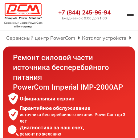
+7 (844) 245-96-94
Ежедневно с 9:00 до 21:00
Сервисный центр PowerCom
в Волгограде
Сервисный центр PowerCom
Каталог устройств
Р
Ремонт силовой части
источника бесперебойного
питания
PowerCom Imperial IMP-2000AP
Официальный сервис
Гарантийное обслуживание
источника бесперебойного питания PowerCom до 3
лет
Диагностика за наш счет,
ремонт по желанию