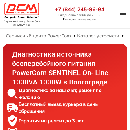
+7 (844) 245-96-94
Ежедневно с 9:00 до 21:00
Позвонить
мне утром
Сервисный центр PowerCom
в Волгограде
Сервисный центр PowerCom
Каталог устройств
Р
Диагностика источника
бесперебойного питания
PowerCom SENTINEL On- Line,
1000VA 1000W в Волгограде
Диагностика за наш счет, ремонт по
желанию
Бесплатный выезд курьера в день
обращения
Гарантия на ремонт до 3 лет